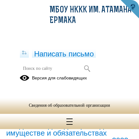
МБОУ НККК ИМ. АТАМАНА
ЕРМАКА
Написать письмо
Сведения о доходах, расходах, об
Версия для слабовидящих
имуществе и обязательствах
имущественного характера
05.07.2023
Сведения об образовательной организации
Сведения о доходах, расходах, об
имуществе и обязательствах