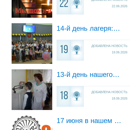
22
22.06.2026
14-й день лагеря: «Казаки — герои прошлого, единство народа». До свидания, лагерь!
ДОБАВЛЕНА НОВОСТЬ
19
19.06.2026
13-й день нашего лагеря: от медицинского тестирования до подготовки к закрытию
ДОБАВЛЕНА НОВОСТЬ
18
18.06.2026
17 июня в нашем лагере с дневным пребыванием, прошло тематическое мероприятие, приуроченное к 100‑летию промышленности в Пермском крае.