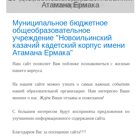
Фестиваль гимнастики
Георгия Зеляпукина
Парад Памяти 2023
Атамана Ермака
"Казачья лава"
Клятва кадета
Клятва кадета
1 сентября
пожарных
Муниципальное бюджетное
общеобразовательное
учреждение "Новоильинский
казачий кадетский корпус имени
Атамана Ермака"
Наш сайт позволит Вам поближе познакомиться с жизнью
нашего корпуса.
На нашем сайте можно узнать о самых важных событиях
нашей образовательной организации. Нам интересно Ваше
мнение о нас. Ждём Ваши отзывы и пожелания!
С большим интересом будут восприняты предложения по
улучшению информационного содержания сайта.
Благодарим Вас за посещение сайта!!!!