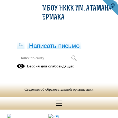
МБОУ НККК ИМ. АТАМАНА
ЕРМАКА
Написать письмо
Субботник в детском саду
Версия для слабовидящих
04.05.2026
Сегодня в нашем детском саду прошёл весёлый и дружный
субботник! Сотрудники, воспитатели и, конечно, наши самые
Сведения об образовательной организации
главные помощники — ребята — дружно вышли на улицу, чтобы
сделать территорию детских садов ещё уютнее и красивее.