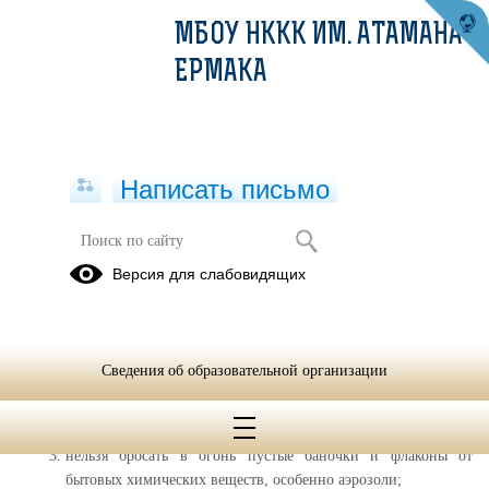
МБОУ НККК ИМ. АТАМАНА
ЕРМАКА
Написать письмо
Безопасность в Новогодние
Версия для слабовидящих
каникулы.
23.12.2025
Закрепляйте с детьми правила пожарной безопасности:
Сведения об образовательной организации
не играть со спичками;
не включать самостоятельно электроприборы;
нельзя бросать в огонь пустые баночки и флаконы от
бытовых химических веществ, особенно аэрозоли;